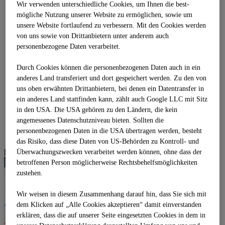
Wir verwenden unterschiedliche Cookies, um Ihnen die best­
Erd- und Grundbau
mögliche Nutzung unserer Website zu ermöglichen, sowie um
Flächenrecycling
unsere Website fortlaufend zu verbessern. Mit den Cookies werden
INNOVATIONSPROJEKTE
DOWNLOADS
von uns sowie von Drittanbietern unter anderem auch
DE
personenbezogene Daten verarbeitet.
DE
BG
Durch Cookies können die personenbezogenen Daten auch in ein
CZ
anderes Land transferiert und dort gespeichert werden. Zu den von
EN
uns oben erwähnten Drittanbietern, bei denen ein Datentransfer in
HR
HU
ein anderes Land stattfinden kann, zählt auch Google LLC mit Sitz
PL
in den USA. Die USA gehören zu den Ländern, die kein
RO
angemessenes Datenschutzniveau bieten. Sollten die
RS
personenbezogenen Daten in die USA übertragen werden, besteht
SK
das Risiko, dass diese Daten von US-Behörden zu Kontroll- und
[object HTMLDivElement]
Überwachungszwecken verarbeitet werden können, ohne dass der
betroffenen Person möglicherweise Rechtsbehelfsmöglichkeiten
zustehen.
Wir weisen in diesem Zusammenhang darauf hin, dass Sie sich mit
dem Klicken auf „Alle Cookies akzeptieren“ damit ein­ver­standen
erklären, dass die auf unserer Seite eingesetzten Cookies in dem in